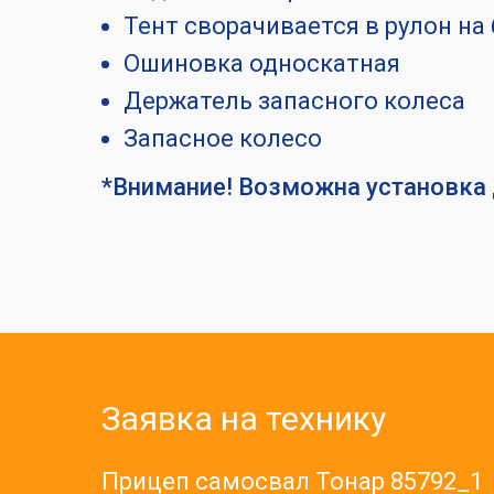
Тент сворачивается в рулон на
Ошиновка односкатная
Держатель запасного колеса
Запасное колесо
*Внимание! Возможна установка 
Заявка на технику
Прицеп самосвал Тонар 85792_1