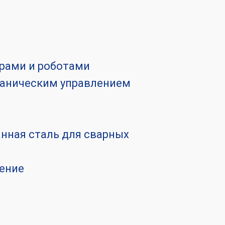
орами и роботами
ханическим управлением
анная сталь для сварных
ение