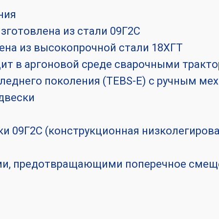
ния
зготовлена из стали 09Г2С
лена из высокопрочной стали 18ХГТ
ит в аргоновой среде сварочными тракт
еднего поколения (TEBS-E) с ручным ме
двески
ки 09Г2С (конструкционная низколегиров
ми, предотвращающими поперечное смещ