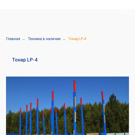
Главная
→
Техника в наличии
→
Тонар LP-4
Тонар LP-4